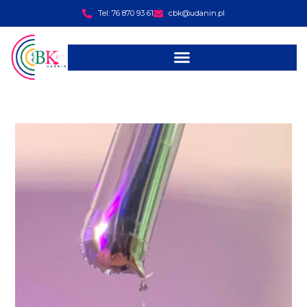
Tel: 76 870 93 61
cbk@udanin.pl
treści