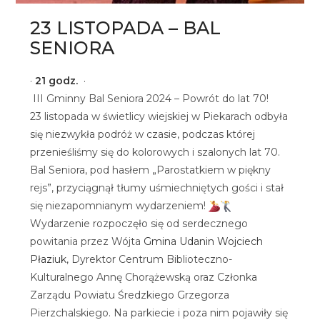
23 LISTOPADA – BAL
SENIORA
·
2
1
g
o
d
z
.
·
III Gminny Bal Seniora 2024 – Powrót do lat 70!
23 listopada w świetlicy wiejskiej w Piekarach odbyła
się niezwykła podróż w czasie, podczas której
przenieśliśmy się do kolorowych i szalonych lat 70.
Bal Seniora, pod hasłem „Parostatkiem w piękny
rejs”, przyciągnął tłumy uśmiechniętych gości i stał
się niezapomnianym wydarzeniem!
Wydarzenie rozpoczęło się od serdecznego
powitania przez Wójta
Gmina Udanin
Wojciech
Płaziuk
, Dyrektor Centrum Biblioteczno-
Kulturalnego Annę Chorążewską oraz Członka
Zarządu Powiatu Średzkiego Grzegorza
Pierzchalskiego. Na parkiecie i poza nim pojawiły się