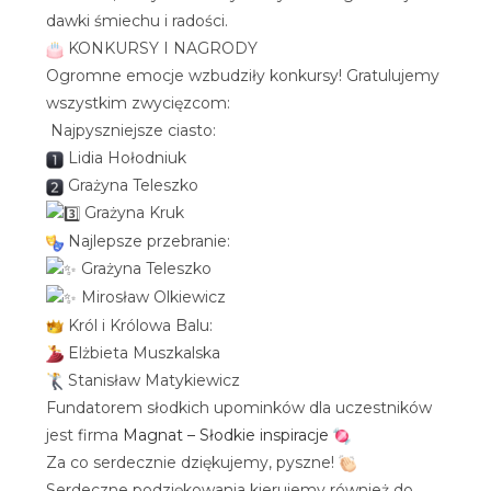
dawki śmiechu i radości.
KONKURSY I NAGRODY
Ogromne emocje wzbudziły konkursy! Gratulujemy
wszystkim zwycięzcom:
Najpyszniejsze ciasto:
Lidia Hołodniuk
Grażyna Teleszko
Grażyna Kruk
Najlepsze przebranie:
Grażyna Teleszko
Mirosław Olkiewicz
Król i Królowa Balu:
Elżbieta Muszkalska
Stanisław Matykiewicz
Fundatorem słodkich upominków dla uczestników
jest firma
Magnat – Słodkie inspiracje
Za co serdecznie dziękujemy, pyszne!
Serdeczne podziękowania kierujemy również do