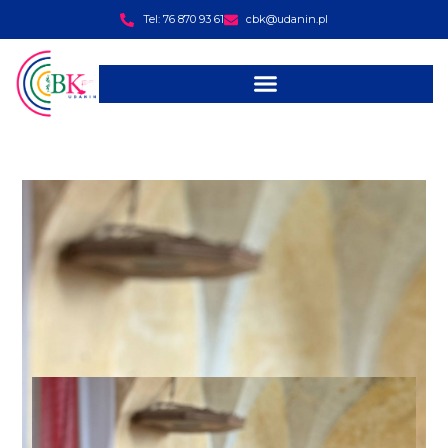
Tel: 76 870 93 61
cbk@udanin.pl
treści