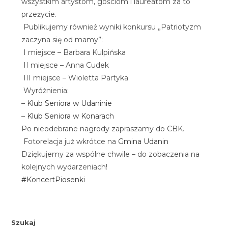
wszystkim artystom, gościom i laureatom za to
przeżycie.
Publikujemy również wyniki konkursu „Patriotyzm
zaczyna się od mamy”:
I miejsce – Barbara Kulpińska
II miejsce – Anna Cudek
III miejsce – Wioletta Partyka
Wyróżnienia:
–
Klub Seniora w Udaninie
–
Klub Seniora w Konarach
Po nieodebrane nagrody zapraszamy do CBK.
Fotorelacja już wkrótce na
Gmina Udanin
Dziękujemy za wspólne chwile – do zobaczenia na
kolejnych wydarzeniach!
#KoncertPiosenki
Szukaj