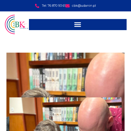
Tel: 76 870 93 61
cbk@udanin.pl
treści