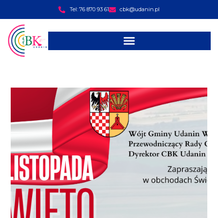
Tel: 76 870 93 61
cbk@udanin.pl
treści