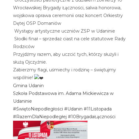
Wrocławskiej Brygady Łączności, salwa honorowa,
wojskowa oprawa ceremonii oraz koncert Orkiestry
Dętej OSP Domaniów
Występy artystyczne uczniów ZSP w Udaninie
Słodki finał – sprzedaż ciast na cele statutowe Rady
Rodziców
Przyjdźmy razem, aby uczcić tych, którzy służyli i
służą Ojczyźnie.
Zabierzmy flagi, uśmiechy i rodzinę – świętujmy
wspólnie!
Gmina Udanin
Szkoła Podstawowa im. Adama Mickiewicza w
Udaninie
#ŚwiętoNiepodległości
#Udanin
#11Listopada
#RazemDlaNiepodległej
#10BrygadaŁączności