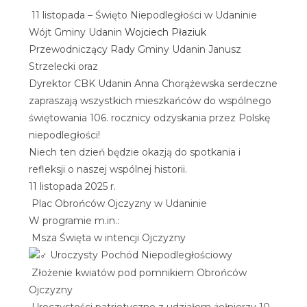
11 listopada – Święto Niepodległości w Udaninie
Wójt Gminy Udanin
Wojciech Płaziuk
Przewodniczący Rady Gminy Udanin Janusz
Strzelecki oraz
Dyrektor CBK Udanin Anna Chorążewska serdeczne
zapraszają wszystkich mieszkańców do wspólnego
świętowania 106. rocznicy odzyskania przez Polskę
niepodległości!
Niech ten dzień będzie okazją do spotkania i
refleksji o naszej wspólnej historii.
11 listopada 2025 r.
Plac Obrońców Ojczyzny w Udaninie
W programie m.in.:
Msza Święta w intencji Ojczyzny
Uroczysty Pochód Niepodległościowy
Złożenie kwiatów pod pomnikiem Obrońców
Ojczyzny
Uroczystości patriotyczne z udziałem żołnierzy 10