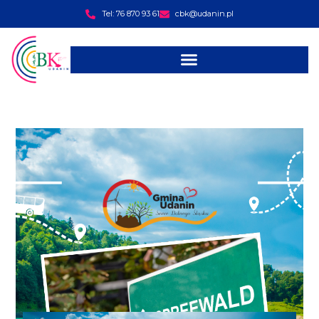
Tel: 76 870 93 61
cbk@udanin.pl
treści