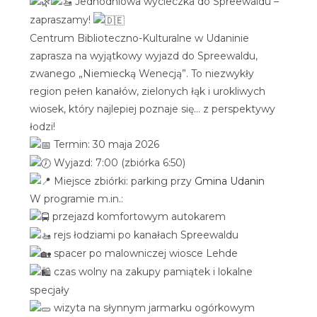
Jednodniowa wycieczka do Spreewaldu –
zapraszamy!
Centrum Biblioteczno-Kulturalne w Udaninie
zaprasza na wyjątkowy wyjazd do Spreewaldu,
zwanego „Niemiecką Wenecją”. To niezwykły
region pełen kanałów, zielonych łąk i urokliwych
wiosek, który najlepiej poznaje się… z perspektywy
łodzi!
Termin: 30 maja 2026
Wyjazd: 7:00 (zbiórka 6:50)
Miejsce zbiórki: parking przy
Gmina Udanin
W programie m.in.:
przejazd komfortowym autokarem
rejs łodziami po kanałach Spreewaldu
spacer po malowniczej wiosce Lehde
czas wolny na zakupy pamiątek i lokalne
specjały
wizyta na słynnym jarmarku ogórkowym