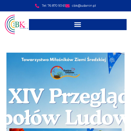
Tel: 76 870 93 61
cbk@udanin.pl
treści