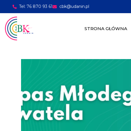
Tel: 76 870 93 61
cbk@udanin.pl
treści
STRONA GŁÓWNA