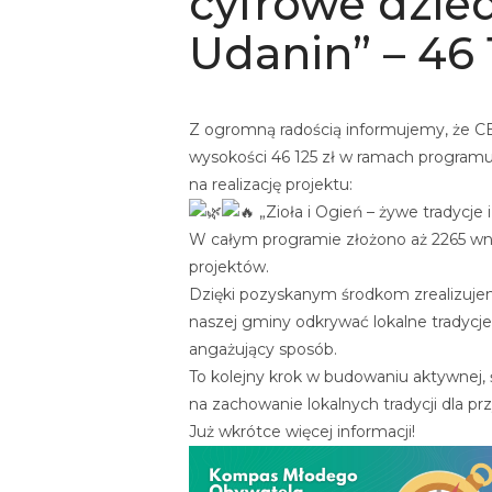
cyfrowe dzie
Udanin” – 46 1
Z ogromną radością informujemy, że C
wysokości 46 125 zł w ramach program
na realizację projektu:
„Zioła i Ogień – żywe tradycje
W całym programie złożono aż 2265 wn
projektów.
Dzięki pozyskanym środkom zrealizuj
naszej gminy odkrywać lokalne tradycje
angażujący sposób.
To kolejny krok w budowaniu aktywnej, 
na zachowanie lokalnych tradycji dla pr
Już wkrótce więcej informacji!