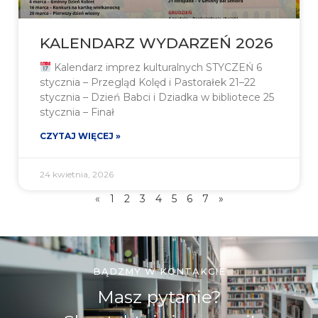
KALENDARZ WYDARZEŃ 2026
Kalendarz imprez kulturalnych STYCZEŃ 6
stycznia – Przegląd Kolęd i Pastorałek 21–22
stycznia – Dzień Babci i Dziadka w bibliotece 25
stycznia – Finał
CZYTAJ WIĘCEJ »
24 kwietnia, 2026
«
1
2
3
4
5
6
7
»
BĄDZMY W KONTAKCIE
Masz pytanie?