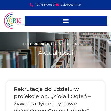
Tel: 76 870 93 61
cbk@udanin.pl
CENTRUM BIBLIOTECZNO - KULTURALNE
Aktualności
Rekrutacja do udziału w
projekcie pn. ,,Zioła i Ogień –
żywe tradycje i cyfrowe
dziedzictwo Gminy Udanin”