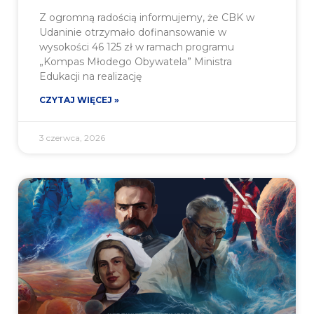
Z ogromną radością informujemy, że CBK w
Udaninie otrzymało dofinansowanie w
wysokości 46 125 zł w ramach programu
„Kompas Młodego Obywatela” Ministra
Edukacji na realizację
CZYTAJ WIĘCEJ »
3 czerwca, 2026